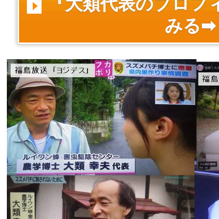
『大類代表のプロフ
みる➡