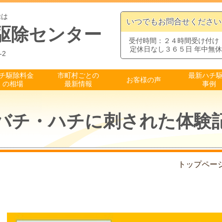
除は
いつでもお問合せください
駆除センター
受付時間：２４時間受け付け
定休日なし３６５日 年中無休
-2
チ駆除料金
市町村ごとの
最新ハチ
お客様の声
の相場
最新情報
事例
バチ・ハチに刺された体験
トップペー