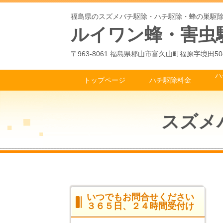
福島県のスズメバチ駆除・ハチ駆除・蜂の巣駆
ルイワン蜂・害虫
〒963-8061 福島県郡山市富久山町福原字境田50
ハ
トップページ
ハチ駆除料金
スズメ
いつでもお問合せください
３６５日、２４時間受付け