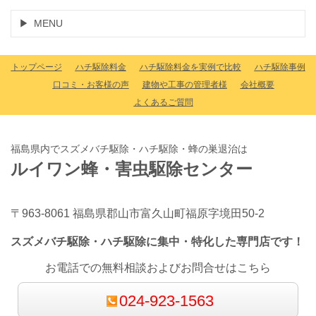
MENU
トップページ
ハチ駆除料金
ハチ駆除料金を実例で比較
ハチ駆除事例
口コミ・お客様の声
建物や工事の管理者様
会社概要
よくあるご質問
福島県内でスズメバチ駆除・ハチ駆除・蜂の巣退治は
ルイワン蜂・害虫駆除センター
〒963-8061 福島県郡山市富久山町福原字境田50-2
スズメバチ駆除・ハチ駆除に集中・特化した専門店です！
お電話での無料相談およびお問合せはこちら
024-923-1563