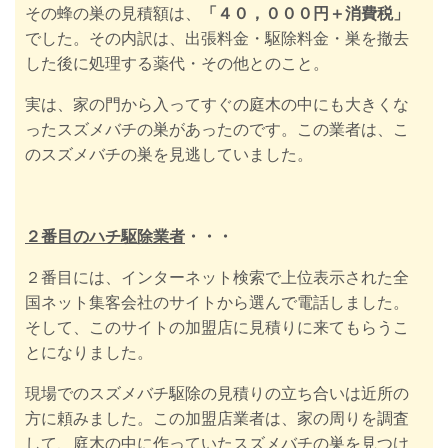
その蜂の巣の見積額は、
「４０，０００円＋消費税」
でした。
その内訳は、出張料金・駆除料金・巣を撤去
した後に処理する薬代・その他とのこと。
実は、家の門から入ってすぐの庭木の中にも大きくな
ったスズメバチの巣があったのです。この業者は、こ
のスズメバチの巣を見逃していました。
２番目のハチ駆除業者
・・・
２番目には、インターネット検索で上位表示された全
国ネット集客会社のサイトから選んで電話しました。
そして、
このサイトの加盟店
に
見積りに来てもらうこ
とになりました。
現場でのスズメバチ駆除の
見積りの立ち合いは近所の
方に頼みました。
この加盟店業者は、家の周りを調査
して、庭木の中に作っていたスズメバチの巣を見つけ