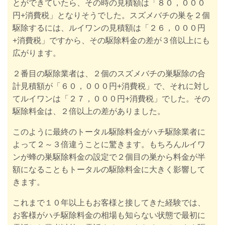
とができていたら、その時の見積額は「８０，０００
円+消費税」となりそうでした。
スズメバチの巣を２個
駆除するには、
ルイワンの見積額は「２６，０００円
+消費税」です
から、その駆除料金の差が３倍以上にも
広がります
。
２番目の駆除業者は、２個のスズメバチの巣駆除の合
計見積額が「６０，０００円+消費税」で、それに対し
てルイワンは「２７，０００円+消費税」でした。その
駆除料金は、２倍以上の差がありまし
た。
このように最終のトータル駆除料金がハチ駆除業者に
よって２～３倍違うことに驚きます。もちろんルイワ
ンが蜂の巣駆除料金の設定で２個目の巣から料金が半
額になることもトータルの駆除料金に大きく影響して
きます。
これまで１０年以上もお客様と接してきた経験では、
お客様がハチ駆除料金の相場も知らない状態で最初に