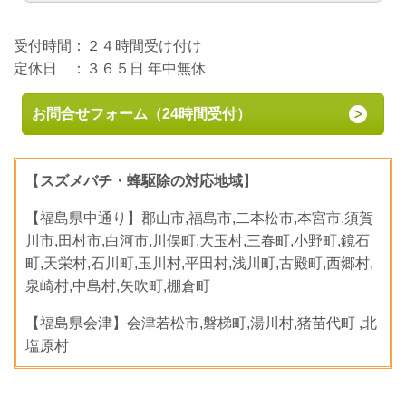
受付時間：２４時間受け付け
定休日 ：３６５日 年中無休
お問合せフォーム（24時間受付）
【
スズメバチ・蜂駆除の対応地域
】
【福島県中通り】郡山市,福島市,二本松市,本宮市,須賀
川市,田村市,白河市,川俣町,大玉村,三春町,小野町,鏡石
町,天栄村,石川町,玉川村,平田村,浅川町,古殿町,西郷村,
泉崎村,中島村,矢吹町,棚倉町
【福島県会津】会津若松市,磐梯町,湯川村,猪苗代町 ,北
塩原村