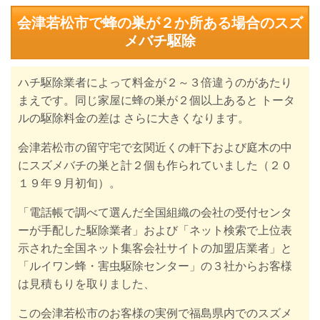
会津若松市で蜂の巣が２か所ある場合のスズ
メバチ駆除
ハチ駆除業者によって料金が２～３倍違うのがあたり
まえです。同じ家屋に蜂の巣が２個以上あると トータ
ルの駆除料金の差は さらに大きくなります。
会津若松市の留守宅で玄関近くの軒下および庭木の中
にスズメバチの巣と計２個も作られていました（２０
１９年９月初旬）。
「電話帳で調べて選んだ全国組織の会社の受付センタ
ーが手配した
駆除業者」および「ネット検索で上位表
示された全国ネット集客会社
サイトの加盟店業者」と
「ルイワン蜂・害虫駆除センター」の３社からお客様
は見積もりを取りました、
この会津若松市のお客様の実例で福島県内でのスズメ