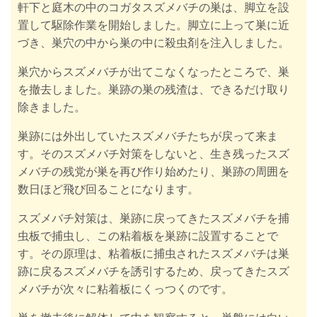
軒下と庭木の中のコガタスズメバチの巣は、脚立を設
置して駆除作業を開始しました。脚立に上って巣に近
づき、巣穴の中から巣の中に殺虫剤を注入しました。
巣穴からスズメバチが出てこなくなったところで、巣
を撤去しました。巣跡の巣の残渣は、できるだけ取り
除きました。
巣跡には外出していたスズメバチたちが戻って来ま
す。そのスズメバチ対策をしないと、生き残ったスズ
メバチの残党が巣を再び作り始めたり、巣跡の周囲を
数日ほど飛び回ることになります。
スズメバチ対策は、巣跡に戻ってきたスズメバチを捕
虫板で捕虫し、この粘着板を巣跡に設置することで
す。その原理は、粘着板に捕虫されたスズメバチは巣
跡に戻るスズメバチを誘引するため、戻ってきたスズ
メバチが次々に粘着板にくっつくのです。