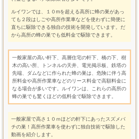
ル
イワンでは、１０mを超える高所に蜂の巣があっ
ても２段はしごや高所作業車などを使わずに簡便に
直ちに駆除できる独自の技術を開発しています。
だ
から高所の蜂の巣でも低料金で駆除できます。
一般家屋の高い軒下、高層住宅の軒下、橋の下、樹
木の高い所、トンネルの天井、電光掲示板、鉄塔の
先端、ダムなどに作られた蜂の巣は、
危険に伴う高
所料金や
高所作業車などのリース料金で
高額料金に
なる場合が多いです。ルイワンは、これらの高所の
蜂の巣でも驚くほどの低料金で駆除できます。
一般家屋で高さ１０ｍほどの軒下にあったスズメバ
チの巣！
高所作業車を使わずに独自技術で
駆除した
動画を紹介します。