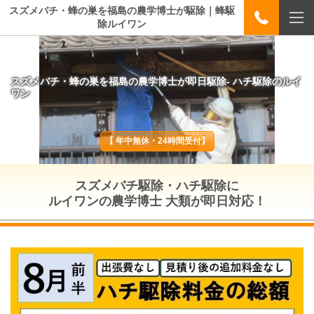
スズメバチ・蜂の巣を福島の農学博士が駆除｜蜂駆
除ルイワン
スズメバチ・蜂の巣を福島の農学博士が即日駆除- ハチ駆除のルイ
ワン
【 年中無休・24時間受付】
スズメバチ駆除・ハチ駆除に
ルイワンの農学博士 大類が即日対応！