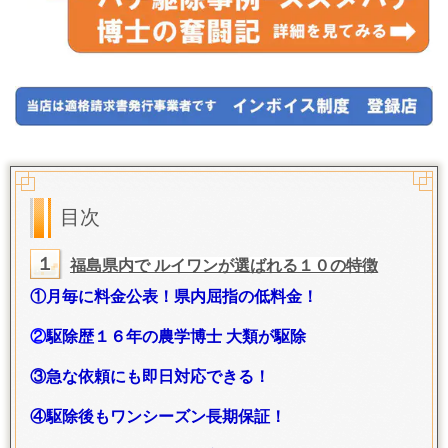
目次
１
福島県内で ルイワンが選ばれる１０の特徴
①月毎に料金公表！
県内屈指の低料金！
②
駆除歴１６年の農学博士 大類が駆除
③急な依頼にも即日対応できる！
④駆除後もワンシーズン長期保証！