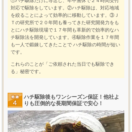
①ハチ駆除だけに専念し、年中無休で２４時間受付
対応で駆除をしています。②
ハチ駆除は、
対応地域
を絞ることによって効率的に移動しています。③Ｊ
Ｔの研究所で２０年間も養ってきた研究開発力をも
とにハチ駆除現場で１７年間も
革新的で効率的なハ
チ駆除法を開発しています。④駆除作業を１７年間
も一人で鍛錬してきたことで ハチ駆除の時間が短い
です。
これらのことが「ご依頼された当日でも駆除でき
る」秘密です。
ハチ駆除後もワンシーズン保証！他社よ
りも圧倒的な長期間保証で安心！