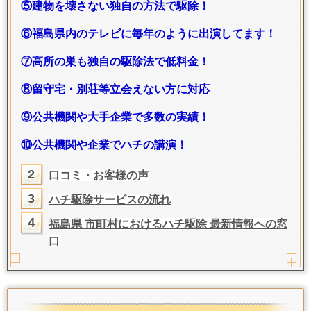
⑤建物を壊さない独自の方法で駆除！
⑥福島県内のテレビに毎年のように出演してます！
⑦高所の巣も独自の駆除法で低料金！
⑧留守宅・別荘等立会えない方に対応
⑨公共機関や大手企業で多数の実績！
⑩公共機関や企業でハチの講演！
2
口コミ・お客様の声
3
ハチ駆除サービスの流れ
４
福島県 市町村におけるハチ駆除 最新情報への窓
口