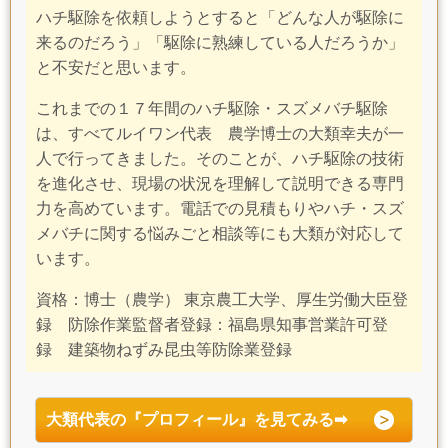
ハチ駆除を依頼しようとすると「どんな人が駆除に
来るのだろう」「駆除に熟練している人だろうか」
と不安だと思います
。
これまでの１７年間のハチ駆除・スズメバチ駆除
は、すべてルイワン代表 農学博士の大類幸夫が一
人で行ってきました。そのことが、ハチ
駆除の技術
を進化させ、現場の状況を理解して説明できる専門
力を高めています。
電話での見積もりやハチ・スズ
メバチに
関する悩みごと
相談等にも大類が対応して
います。
資格：博士（農学） 東京農工大学、厚生労働大臣登
録
防除作業監督者
登録：福島県知事営業許可登
録
建築物ねずみ昆虫等防除業登録
大類代表の『プロフィール』を見てみる➡