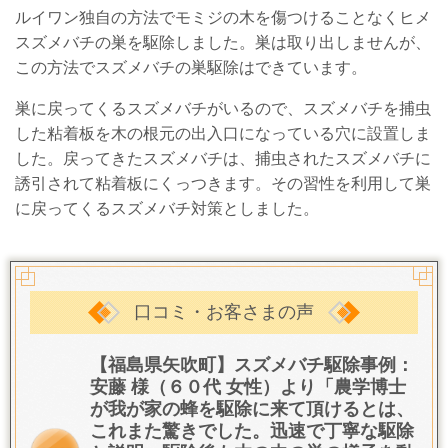
ルイワン独自の方法でモミジの木を傷つけることなくヒメ
スズメバチの巣を駆除しました。
巣は取り出しませんが、
この方法でスズメバチの巣駆除はできています。
巣に戻ってくるスズメバチがいるので、スズメバチを捕虫
した粘着板を木の根元の出入口になっている穴に設置しま
した。戻ってきたスズメバチは、捕虫されたスズメバチに
誘引されて粘着板にくっつきます。その習性を利用して巣
に戻ってくるスズメバチ対策としました。
口コミ・お客さまの声
【福島県矢吹町】スズメバチ駆除事例：
安藤 様（６０代 女性）より「
農学博士
が我が家の蜂を駆除に来て頂けるとは、
これまた驚きでした。
迅速で丁寧な駆除