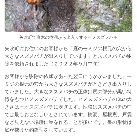
矢吹町で庭木の樹洞から出入りするヒメスズメバチ
矢吹町にお住いのお客様から「庭のモミジの根元の穴から
大きなスズメバチが出入りしています」と
スズメバチの駆
除を依頼されました（２０２２年９月中旬）。
お客様から駆除の依頼があった翌日にうかがいました。モ
ミジの根元の穴から
大きなスズメバチがときどき出入りし
ていました。大きなスズメバチの正体は尻の部分が黒い特
徴をもつヒメスズメバチでした。ヒメスズメバチの体の大
きさはオオスズメバチに次ぎます。性格はスズメバチの中
では最もおとなしいとされています。樹洞、屋根裏、戸袋
など見えない場所に巣を作ることが多いです。巣の形状は
底が抜けた釣鐘型をしています。