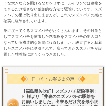
うな大きな穴を開けるなどをせずに、ルイワンでは
建物を
できるだけ壊さない独創的な
方法で駆除しています。スズ
メバチの
巣は取り出しませんが、これでスズメバチの巣は
確実に駆除されています。
巣に戻ってくるスズメバチがたくさんいます。その対策と
してスズメバチを捕虫した粘着板をスズメバチの出入口と
なっている構造的な隙間に設置しました。設置すると粘着
したスズメバチに誘引されて、戻ってきたスズメバチが設
置した粘着板に次々くっつきました。
口コミ・お客さまの声
【福島県矢吹町】スズメバチ駆除事例：
Ｆ 様より「
井裏のスズメバチの駆除を
お願いしました。
出来るだけ穴を最小限