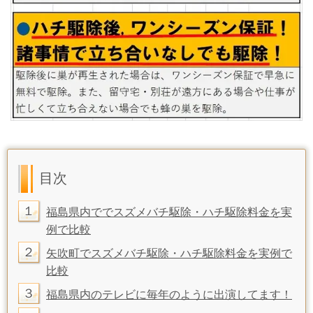
目次
１
福島県内ででスズメバチ駆除・ハチ駆除料金を実
例で比較
２
矢吹町でスズメバチ駆除・ハチ駆除料金を実例で
比較
３
福島県内のテレビに毎年のように出演してます！