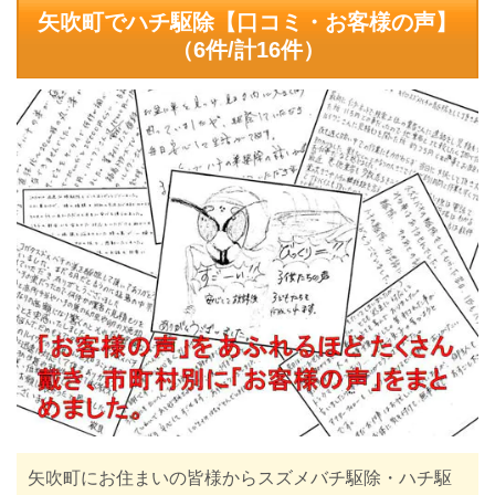
矢吹町でハチ駆除【口コミ・お客様の声】
（6件/計16件）
矢吹町
にお住まいの皆様からスズメバチ駆除・ハチ駆