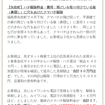
【矢吹町】ハチ駆除料金・費用：雨どいを取り付けている板
（鼻隠し）に穴をあけたクマバチ駆除
福島県矢吹町で４月下旬、クマバチが飛び回って、平屋建て
の家の雨どいを取り付けている板（鼻隠し）に直径１ｃｍほ
どのきれいな穴をあけていました（２０２１年）。同じよう
な穴が全部４５か所もあって、クマバチはそれらの一部の穴
の中に巣を作っていました。お客様は２社から見積もりを取
りました。
お客様は、先ずネット検索で上位の広告表示された全国ネッ
ト集客会社サイトの中からハチ駆除・ハチ退治「税込４,４０
０円～」と表示されたサイトに電話しました。そのサイトの
加盟店が
現場を確認して提示した見積額は「
合計３０万円ほ
ど
」でした。その内訳は駆除・穴埋めで
１穴当たり５,０００
円、忌避剤の塗布料金です。
お客様は、次にルイワンから電話で見積もりを取り、駆除を
依頼しました。ルイワンは、電話での見積額を「３～４万円
ほど」としましたが、最終のクマバチ駆除
料金が「
合計２７,