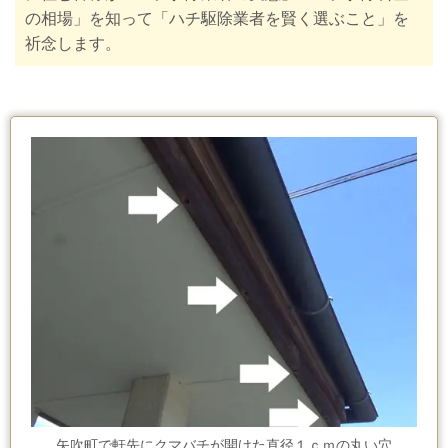
の相場」を知って「ハチ駆除業者を賢く選ぶこと」を
祈念します。
矢吹町で軒先にクマバチが開けた直径１ｃｍの丸い穴