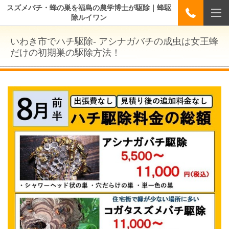
スズメバチ・蜂の巣を福島の農学博士が駆除｜蜂駆
除ルイワン
いわき市でハチ駆除- アシナガバチの成虫は女王蜂
だけの初期巣の駆除方法！