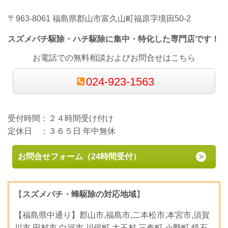
〒963-8061 福島県郡山市富久山町福原字境田50-2
スズメバチ駆除・ハチ駆除に集中・特化した専門店です！
お電話での無料相談およびお問合せはこちら
024-923-1563
受付時間：２４時間受け付け
定休日 ：３６５日 年中無休
お問合せフォーム（24時間受付）
【
スズメバチ・蜂駆除の対応地域
】
【福島県中通り】郡山市,福島市,二本松市,本宮市,須賀
川市,田村市,白河市,川俣町,大玉村,三春町,小野町,鏡石