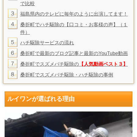
で比較
３
福島県内のテレビに毎年のように出演してます！
４
桑折町でハチ駆除の【口コミ・お客様の声】
（１
件）
５
ハチ駆除サービスの流れ
６
桑折町で最新のブログ記事と最新のYouTube動画
７
桑折町でスズメバチ駆除の
【人気動画ベスト３】
８
桑折町でスズメバチ駆除・ハチ駆除の事例
ルイワンが選ばれる理由