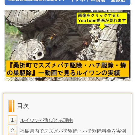
目次
１
ルイワンが選ばれる理由
２
福島県内でスズメバチ駆除・ハチ駆除料金を実例