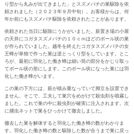
り型から丸みが出てきました
」
とスズメバチの巣駆除を依
頼されました（２０２３年９月中
旬）。お客様からは、何
年か前にもスズメバチ駆除を依頼されたことがあります。
依頼された当日に駆除にうかがいました。薪置き場の小屋
の天井にコガタスズメバチの１０ｃｍほどのボール状の
巣
が
作られていました。越冬を終えたコガタスズメバチの女
王蜂が単独で作った巣は逆とっくり型をしています。とこ
ろが、最初に羽化した働き蜂は細い筒の部分をかじり取っ
てボール状の形にします。このボール状になった巣には羽
化した働き蜂がいます。
この巣の下方には、薪が積み重なっていて脚立を設置でき
ません。そこで、工夫して巣穴をめがけて殺虫剤を噴霧し
ました。これで巣の中に殺虫剤が確実に注入されます。次
に捕虫ネットで巣をひっかけて撤去しました。
撤去した巣を解体すると羽化した働き蜂の数がわかりま
す。羽化した働き蜂の数と駆除した数が合うまで巣に戻っ