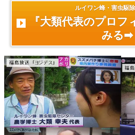
ルイワン蜂・害虫駆
『大類代表のプロフ
みる➡