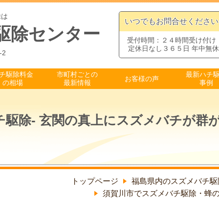
除は
いつでもお問合せください
駆除センター
受付時間：２４時間受け付け
定休日なし３６５日 年中無休
-2
チ駆除料金
市町村ごとの
最新ハチ
お客様の声
の相場
最新情報
事例
チ駆除- 玄関の真上にスズメバチが群
トップページ
福島県内のスズメバチ駆
須賀川市でスズメバチ駆除・蜂