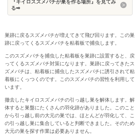
『キイロスズメバチが巣を作る場所』を見てみ
る➡
巣跡に戻るスズメバチが増えてきて飛び回ります。この巣
跡に戻ってくるスズメバチを粘着板で捕虫します。
このスズメバチを捕虫した粘着板を巣跡に設置すると、戻
ってくるスズメバチ対策になります。巣跡に戻ってきたス
ズメバチは、粘着板に捕虫したスズメバチに誘引されて粘
着板にくっつくのです。このスズメバチの習性を利用して
います。
撤去したキイロスズメバチの引っ越し巣を解体します。解
体すると巣盤にたくさんの羽化跡がありました。このこと
から引っ越し前の大元の巣では、ほとんどが羽化して、こ
の引っ越し巣に集合していると判断できました。そのため
大元の巣を探す作業は必要ありません。