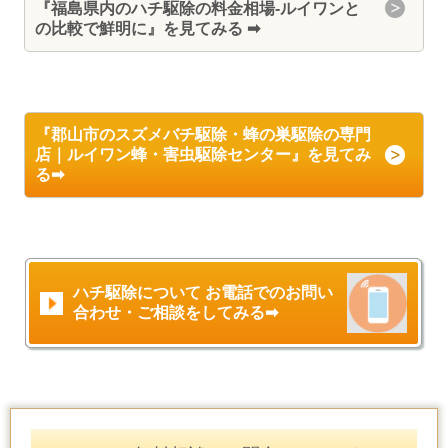
『福島県内のハチ駆除の料金相場-ルイワンと
の比較で鮮明に』を見てみる ➡
『郡山市のスズメバチ駆除・蜂の巣駆除の専門
店｜ルイワン蜂・害虫駆除センター』を見てみ
る➡
ハチ駆除について お電話でのお問い
合わせ・ご相談をしてみる➡