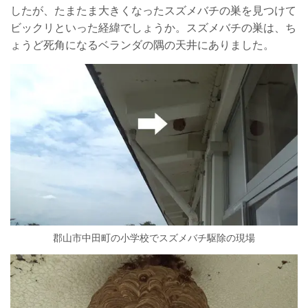
したが、たまたま大きくなったスズメバチの巣を見つけて
ビックリといった経緯でしょうか。スズメバチの巣は、ち
ょうど死角になるベランダの隅の天井にありました。
郡山市中田町の小学校でスズメバチ駆除の現場