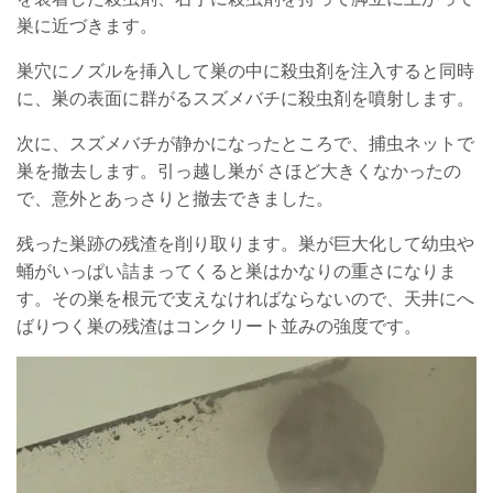
巣に近づきます。
巣穴にノズルを挿入して巣の中に殺虫剤を注入すると同時
に、巣の表面に群がるスズメバチに殺虫剤を噴射します。
次に、スズメバチが静かになったところで、捕虫ネットで
巣を撤去します。引っ越し巣が さほど大きくなかったの
で、意外とあっさりと撤去できました。
残った巣跡の残渣を削り取ります。巣が巨大化して幼虫や
蛹がいっぱい詰まってくると巣はかなりの重さになりま
す。その巣を根元で支えなければならないので、天井にへ
ばりつく巣の残渣はコンクリート並みの強度です。