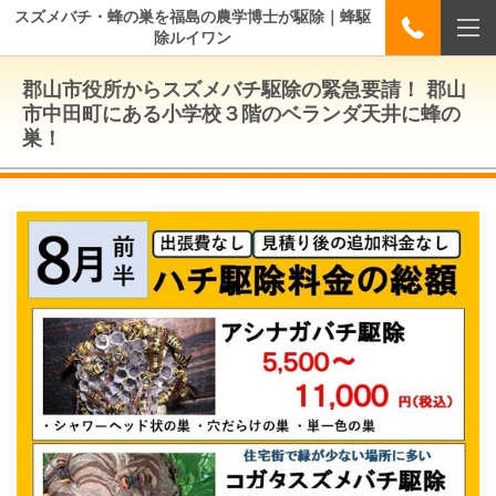
スズメバチ・蜂の巣を福島の農学博士が駆除｜蜂駆
除ルイワン
郡山市役所からスズメバチ駆除の緊急要請！ 郡山
市中田町にある小学校３階のベランダ天井に蜂の
巣！