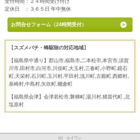
受付時間：２４時間受け付け
定休日 ：３６５日 年中無休
お問合せフォーム（24時間受付）
【
スズメバチ・蜂駆除の対応地域
】
【福島県中通り】郡山市,福島市,二本松市,本宮市,須賀
川市,田村市,白河市,川俣町,大玉村,三春町,小野町,鏡石
町,天栄村,石川町,玉川村,平田村,浅川町,古殿町,西郷村,
泉崎村,中島村,矢吹町,棚倉町
【福島県会津】会津若松市,磐梯町,湯川村,猪苗代町 ,北
塩原村
(c) ルイワン