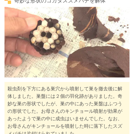
奇妙な形状のコガタスズメバチを解体
殺虫剤を下方にある巣穴から噴射して巣を撤去後に解
体しました。巣盤には２個の羽化跡がありました。奇
妙な巣の形状でしたが、巣の中にあった巣盤はふつう
の形状でした。お母さんのキンチョール噴射が効果が
あったようで巣の中に成虫はいませんでした。なお、
お母さんがキンチョールを噴射した時に落下したスズ
メバチは片付けられていました。