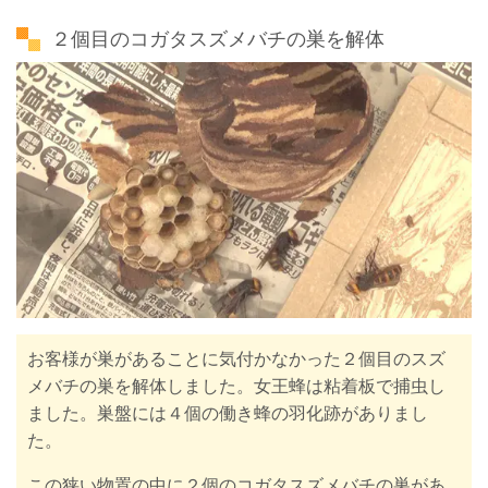
２個目のコガタスズメバチの巣を解体
お客様が巣があることに気付かなかった２個目のスズ
メバチの巣を解体しました。女王蜂は粘着板で捕虫し
ました。巣盤には４個の働き蜂の羽化跡がありまし
た。
この狭い物置の中に２個のコガタスズメバチの巣があ