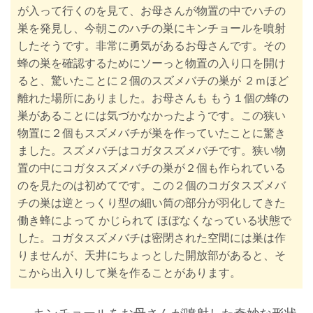
が入って行くのを見て、お母さんが物置の中でハチの
巣を発見し、今朝このハチの巣にキンチョールを噴射
したそうです。非常に勇気があるお母さんです。その
蜂の巣を確認するためにソーっと物置の入り口を開け
ると、驚いたことに２個のスズメバチの巣が ２ｍほど
離れた場所にありました。お母さんも もう１個の蜂の
巣があることには気づかなかったようです。この狭い
物置に２個もスズメバチが巣を作っていたことに驚き
ました。スズメバチはコガタスズメバチです。狭い物
置の中にコガタスズメバチの巣が２個も作られている
のを見たのは初めてです。この２個のコガタスズメバ
チの巣は逆とっくり型の細い筒の部分が羽化してきた
働き蜂によって かじられて ほぼなくなっている状態で
した。コガタスズメバチは密閉された空間には巣は作
りませんが、天井にちょっとした開放部があると、そ
こから出入りして巣を作ることがあります。