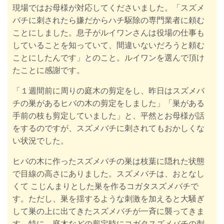
現場ではお母様が対応してくださいました。「スズメ
バチに刺されたら嫌だからハチ駆除の専門業者に頼む
ことにしました。息子がルイワンさんは役場の仕事も
していることを知っていて、間違いないだろうと頼む
ことにしたんです」とのこと。ルイワンを選んで頂け
たことに感謝です。
「１週間前に周りの庭木の剪定をし、昨日はスズメバ
チの巣があるヒバの木の剪定をしました」「巣がある
手前の枝も剪定していました」と、平然とお母様が話
をするのですが、スズメバチに刺されてもおかしくな
い状況でした。
ヒバの木に作ったスズメバチの巣は枝葉に隠れた状態
で目線の高さにありました。スズメバチは、おとなし
くて こじんまりとした巣を作るコガタスズメバチで
す。ただし、巣を揺するような刺激を加えると大騒ぎ
して巣の上に出てきたスズメバチが一斉に襲ってきま
す。特に、庭木などの剪定時にコガタスズメバチの刺