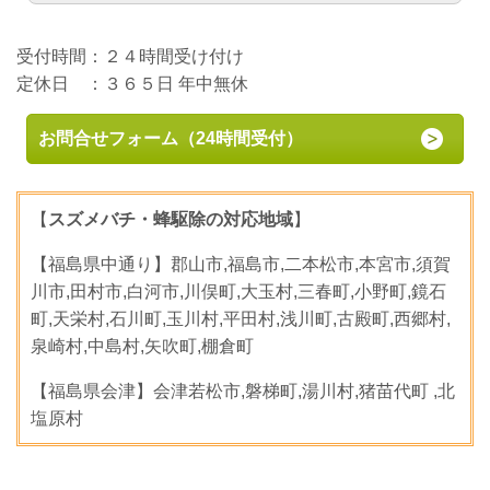
受付時間：２４時間受け付け
定休日 ：３６５日 年中無休
お問合せフォーム（24時間受付）
【
スズメバチ・蜂駆除の対応地域
】
【福島県中通り】郡山市,福島市,二本松市,本宮市,須賀
川市,田村市,白河市,川俣町,大玉村,三春町,小野町,鏡石
町,天栄村,石川町,玉川村,平田村,浅川町,古殿町,西郷村,
泉崎村,中島村,矢吹町,棚倉町
【福島県会津】会津若松市,磐梯町,湯川村,猪苗代町 ,北
塩原村