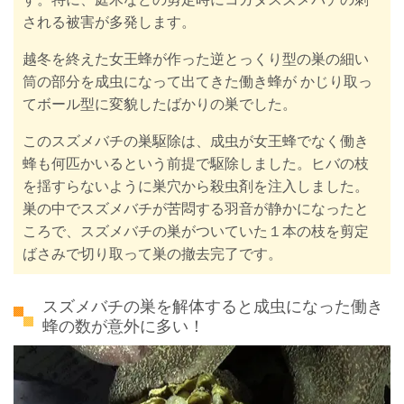
される被害が多発します。
越冬を終えた女王蜂が作った逆とっくり型の巣の細い
筒の部分を成虫になって出てきた働き蜂が かじり取っ
てボール型に変貌したばかりの巣でした。
このスズメバチの巣駆除は、成虫が女王蜂でなく働き
蜂も何匹かいるという前提で駆除しました。ヒバの枝
を揺すらないように巣穴から殺虫剤を注入しました。
巣の中でスズメバチが
苦悶する羽音が静かになったと
ころで、スズメバチの巣がついていた１本の枝を剪定
ばさみで切り取って巣の撤去完了です。
スズメバチの巣を解体すると成虫になった働き
蜂の数が意外に多い！