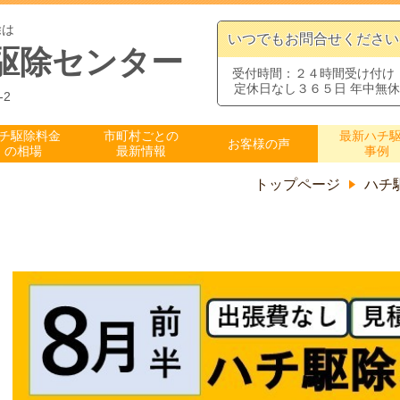
除は
いつでもお問合せください
駆除センター
受付時間：２４時間受け付け
定休日なし３６５日 年中無休
-2
チ駆除料金
市町村ごとの
最新ハチ
お客様の声
の相場
最新情報
事例
トップページ
ハチ