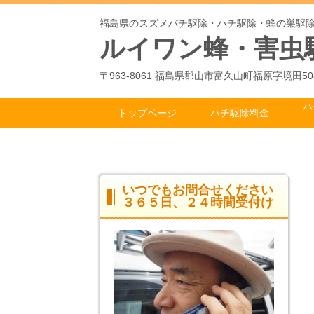
福島県のスズメバチ駆除・ハチ駆除・蜂の巣駆
ルイワン蜂・害虫
〒963-8061 福島県郡山市富久山町福原字境田50
ハ
トップページ
ハチ駆除料金
いつでもお問合せください
３６５日、２４時間受付け