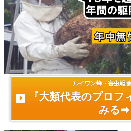
ルイワン蜂・害虫駆
『大類代表のプロフ
みる➡