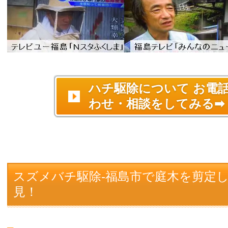
ハチ駆除について お電
わせ・相談をしてみる➡
スズメバチ駆除-福島市で庭木を剪定
見！