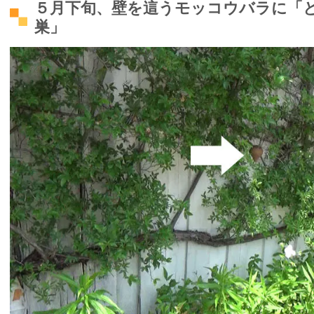
５月下旬、壁を這うモッコウバラに「
巣」