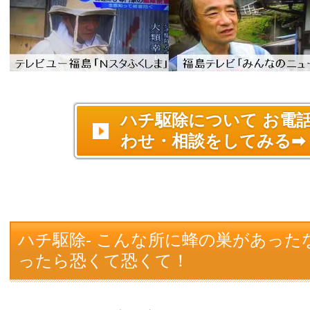
ハチ駆除について お電
わせ・相談をしてみる➡
ハチ駆除- こんな所に蜂の巣があっ
ったら恐くて恐くて！