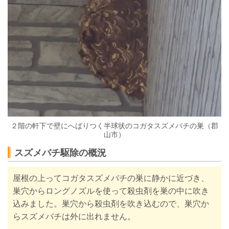
２階の軒下で壁にへばりつく半球状のコガタスズメバチの巣（郡
山市）
スズメバチ駆除の概況
屋根の上ってコガタスズメバチの巣に静かに近づき、
巣穴からロングノズルを使って殺虫剤を巣の中に吹き
込みました。巣穴から殺虫剤を吹き込むので、巣穴か
らスズメバチは外に出れません。