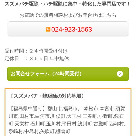
スズメバチ駆除・ハチ駆除に集中・特化した専門店です！
お電話での無料相談およびお問合せはこちら
024-923-1563
受付時間：２４時間受け付け
定休日 ：３６５日 年中無休
お問合せフォーム（24時間受付）
【
スズメバチ・蜂駆除の対応地域
】
【福島県中通り】郡山市,福島市,二本松市,本宮市,須賀
川市,田村市,白河市,川俣町,大玉村,三春町,小野町,鏡石
町,天栄村,石川町,玉川村,平田村,浅川町,古殿町,西郷村,
泉崎村,中島村,矢吹町,棚倉町