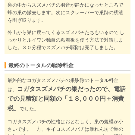
巣の中からスズメバチの羽音が静かになったところで
蜂の巣の撤去します。次にスクレーバーで巣跡の残渣
を削ぎ取ります。
外出から巣に戻ってくるスズメバチたちもいるので し
っかりとルイワン独自の粘着板を使う方法で対策しま
した。３０分程でスズメバチ駆除は完了しました。
最終のトータルの駆除料金
最終的なコガタスズメバチの巣駆除のトータル料金
コガタスズメバチの巣だったので、電話
は、
での見積額と同額の「１８,０００円＋消費
税」
でした。
コガタスズメバチの性格はおとなしく、巣の規模が小
さいです。一方、キイロスズメバチは暴れん坊で巣の