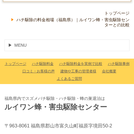
トップページ
ハチ駆除の料金相場（福島県）｜ルイワン蜂・害虫駆除セン
ターとの比較
MENU
トップページ
ハチ駆除料金
ハチ駆除料金を実例で比較
ハチ駆除事例
口コミ・お客様の声
建物や工事の管理者様
会社概要
よくあるご質問
福島県内でスズメバチ駆除・ハチ駆除・蜂の巣退治は
ルイワン蜂・害虫駆除センター
〒963-8061 福島県郡山市富久山町福原字境田50-2