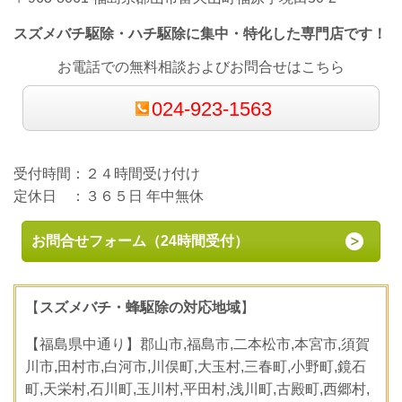
スズメバチ駆除・ハチ駆除に集中・特化した専門店です！
お電話での無料相談およびお問合せはこちら
024-923-1563
受付時間：２４時間受け付け
定休日 ：３６５日 年中無休
お問合せフォーム（24時間受付）
【
スズメバチ・蜂駆除の対応地域
】
【福島県中通り】郡山市,福島市,二本松市,本宮市,須賀
川市,田村市,白河市,川俣町,大玉村,三春町,小野町,鏡石
町,天栄村,石川町,玉川村,平田村,浅川町,古殿町,西郷村,