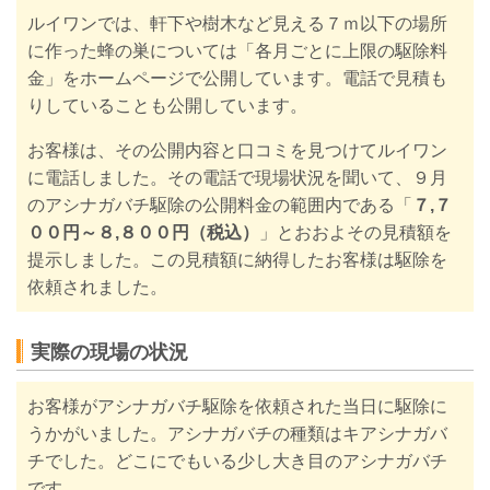
ルイワンでは、
軒下や樹木など見える７ｍ以下の場所
に作った蜂の巣については「各月ごとに上限の
駆除料
金」を
ホームページで
公開しています。電話で見積も
りしていることも公開しています。
お客様は、その公開内容と口コミを見つけてルイワン
に電話しました
。その
電話で現場状況
を聞いて、９月
のアシナガバチ駆除の公開料金の範囲内である「
７,７
００円～８,８００円（税込）
」とおおよその見積額を
提示しました。この
見積額に納得したお客様は駆除を
依頼されました。
実際の現場の状況
お客様がアシナガバチ駆除を依頼された当日に駆除に
うかがいました。アシナガバチの種類はキアシナガバ
チでした。どこにでもいる少し大き目のアシナガバチ
です。