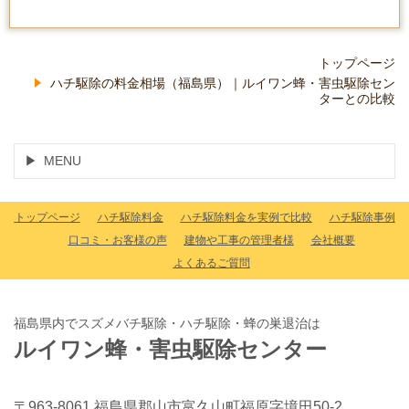
トップページ
ハチ駆除の料金相場（福島県）｜ルイワン蜂・害虫駆除セン
ターとの比較
MENU
トップページ
ハチ駆除料金
ハチ駆除料金を実例で比較
ハチ駆除事例
口コミ・お客様の声
建物や工事の管理者様
会社概要
よくあるご質問
福島県内でスズメバチ駆除・ハチ駆除・蜂の巣退治は
ルイワン蜂・害虫駆除センター
〒963-8061 福島県郡山市富久山町福原字境田50-2