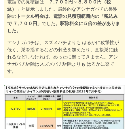
電話での見積額は「
７,７００円～８,８００円（税
込）
」と提示しました。
最終的なアシナガバチの巣
駆
除の
トータル料金は、電話の見積額範囲内の
「税込み
で ７,７００円」
でした。
駆除料金に５倍の差がありま
した。
アシナガバチは、スズメバチよりも はるかに攻撃性が
低く、巣を揺するなどの刺激を加えたり、直接巣に触
れるなどしなければ、めったに襲ってきません。アシ
ナガバチ駆除はスズメバチ駆除よりも はるかに楽で
す。