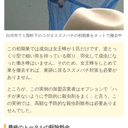
白河市で１階軒下のコガタスズメバチの初期巣をネットで撤去中
この初期巣では成虫は女王蜂が１匹だけです。逆とっ
くり型で細い筒を持っている限り、羽化して成虫にな
った働き蜂はいません。そのため、女王蜂をしとめて
巣を撤去すれば、巣跡に戻るスズメバチ対策も必要が
ありません。
ところが、この実例の加盟店業者はオプションで「ハ
チが来ないように予防的に殺虫剤をまく」と言う。こ
の実例では、高額な予防的な殺虫剤散布は必要ありま
せんでした。
最終のトータルの駆除料金