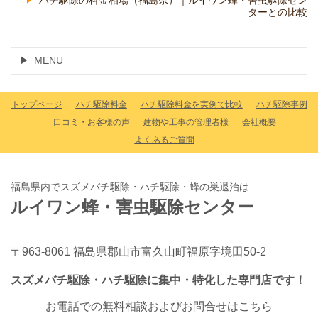
ハチ駆除の料金相場（福島県）｜ルイワン蜂・害虫駆除セン
ターとの比較
MENU
トップページ
ハチ駆除料金
ハチ駆除料金を実例で比較
ハチ駆除事例
口コミ・お客様の声
建物や工事の管理者様
会社概要
よくあるご質問
福島県内でスズメバチ駆除・ハチ駆除・蜂の巣退治は
ルイワン蜂・害虫駆除センター
〒963-8061 福島県郡山市富久山町福原字境田50-2
スズメバチ駆除・ハチ駆除に集中・特化した専門店です！
お電話での無料相談およびお問合せはこちら