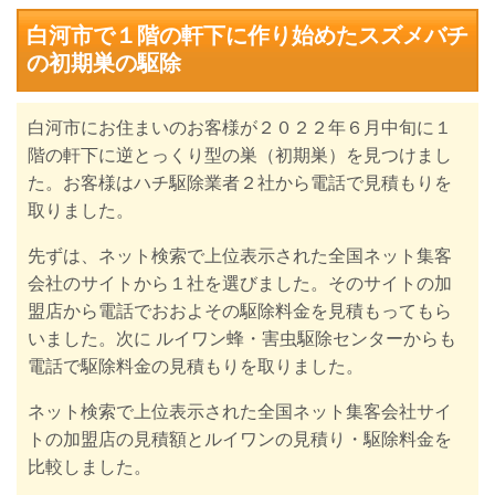
白河市で１階の軒下に作り始めたスズメバチ
の初期巣の駆除
白河市にお住まいのお客様が２０２２年６月中旬に１
階の軒下に逆とっくり型の巣（初期巣）を見つけまし
た。お客様はハチ駆除業者２社から電話で見積もりを
取りました。
先ずは、ネット検索で上位表示された全国ネット集客
会社のサイト
から１社を選びました。
そのサイトの加
盟店から電話
でおおよその駆除料金を見積もってもら
い
ました。
次に ルイワン蜂・害虫駆除センターからも
電話で駆除料金の
見積もりを取りました。
ネット検索で上位表示された
全国ネット集客会社サイ
トの加盟店の見積額
とルイワンの見積り・駆除料金を
比較しました。