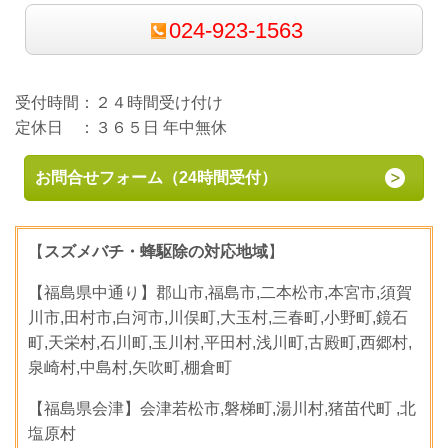
024-923-1563
受付時間：２４時間受け付け
定休日 ：３６５日 年中無休
お問合せフォーム（24時間受付）
【
スズメバチ・蜂駆除の対応地域
】
【福島県中通り】郡山市,福島市,二本松市,本宮市,須賀
川市,田村市,白河市,川俣町,大玉村,三春町,小野町,鏡石
町,天栄村,石川町,玉川村,平田村,浅川町,古殿町,西郷村,
泉崎村,中島村,矢吹町,棚倉町
【福島県会津】会津若松市,磐梯町,湯川村,猪苗代町 ,北
塩原村