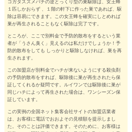
コガタスズメバチの逆とっくり型の巣駆除は、女王蜂
１匹しかおらず 、
１階の軒下に作った巣であれば、駆
除は容易にできます。
この女王蜂を確実にしとめれば
巣が再生されることもなく駆除は完了です。
ところが、ここで別料金で予防的散布をするという業
者が「うさん臭く」見えるのは私だけでしょうか！予
防的散布をしても しっかりと駆除しなければ、巣を再
生されます。
この加盟店が別料金でハチが来ないようにする殺虫剤
の予防的散布をすれば、駆除後に巣が再生されたら保
証してくれるか疑問です。
ルイワンでは駆除後に巣が
同じハチによって再生された場合は、ワンシーズン保
証しています。
この実例の全国ネット集客会社サイトの加盟店業者
は、お客様に電話でおおよその見積額を提示しまし
た。そのことは評価できます。そのために、お客様は