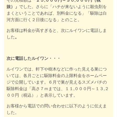
その見積額は
「
２５
,０００円～３０,０００円（税
抜）」
でした。さらに「ハチが来ないように殺虫剤を
まくということであれば、別料金になる」「駆除は白
河方面に行く２日後になる」とのこと。
お客様は料金が高すぎると、次にルイワンに電話しま
した
。
次に電話したルイワン・・・
ルイワンでは、軒下や樹木などに作った見える巣につ
いては、
各月ごと
に
駆除料金の上限料金をホームペー
ジで公開しています。６月で巣が見えるスズメバチの
駆除料金は「高さ７ｍまでは、１１,０００円～１３,２
００円（税込）」と表示しています。
お客様から電話での問い合わせに以下のように伝えま
した。