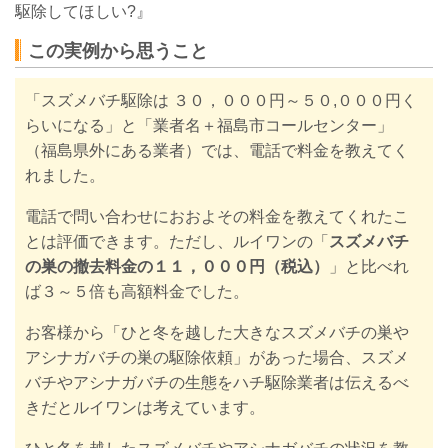
駆除してほしい?』
この実例から思うこと
「
スズメバチ駆除は ３０，０００円～５０,０００円く
らい
になる」と
「業者名＋福島市コールセンター」
（福島県外にある業者）
では、電話で料金を教えてく
れました。
電話で問い合わせにおおよその料金を教
えてくれたこ
とは評価できます。ただし、ルイワンの「
スズメバチ
の巣の撤去料金の１１，０００円（税込）
」と比べれ
ば３～５倍も高額料金でした。
お客様から「ひと
冬を越した大きなスズメバチの巣や
アシナガバチの巣の駆除依頼」があった場合、スズメ
バチやアシナガバチの生態をハチ駆除業者は伝えるべ
きだとルイワンは考えています。