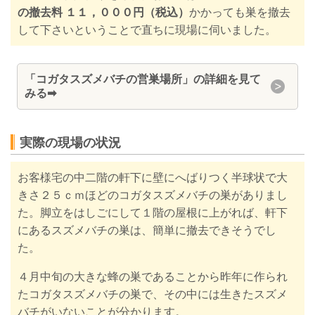
の撤去料 １１，０００円（税込）
かかっても巣を撤去
して下さいということで直ちに現場に伺いました。
「
コガタスズメバチの営巣場所」の詳細を見て
みる
➡
実際の現場の状況
お客様宅の中二階の軒下に壁にへばりつく半球状で
大
きさ２５ｃｍほどの
コガタスズメバチの巣がありまし
た。脚立をはしごにして１階の屋根に上がれば、軒下
にあるスズメバチの巣は、簡単に撤去できそうでし
た。
４月中旬の大きな蜂の巣であることから昨年に作られ
たコガタスズメバチの巣で、その中には生きたスズメ
バチがいないことが分かります。