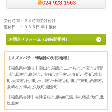
024-923-1563
受付時間：２４時間受け付け
定休日 ：３６５日 年中無休
お問合せフォーム（24時間受付）
【
スズメバチ・蜂駆除の対応地域
】
【福島県中通り】郡山市,福島市,二本松市,本宮市,須賀
川市,田村市,白河市,川俣町,大玉村,三春町,小野町,鏡石
町,天栄村,石川町,玉川村,平田村,浅川町,古殿町,西郷村,
泉崎村,中島村,矢吹町,棚倉町
【福島県会津】会津若松市,磐梯町,湯川村,猪苗代町 ,北
塩原村