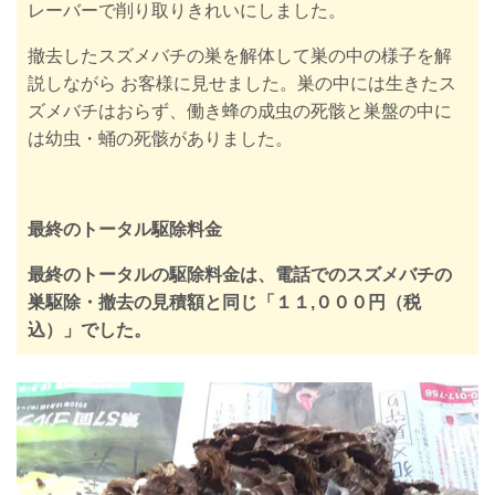
レーバーで削り取りきれいにしました。
撤去したスズメバチの巣を解体して巣の中の様子を解
説しながら お客様に見せました。巣の中には生きたス
ズメバチはおらず、働き蜂の成虫の死骸と巣盤の中に
は幼虫・蛹の死骸がありました。
最終のトータル駆除料金
最終のトータルの駆除料金は、
電話でのスズメバチの
巣駆除・撤去の見積額と同じ「１１,０００円（税
込）」
でした。