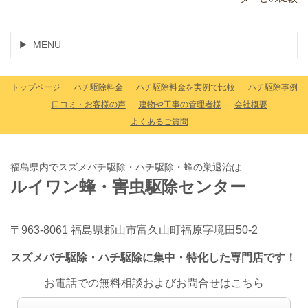
MENU
トップページ
ハチ駆除料金
ハチ駆除料金を実例で比較
ハチ駆除事例
口コミ・お客様の声
建物や工事の管理者様
会社概要
よくあるご質問
福島県内でスズメバチ駆除・ハチ駆除・蜂の巣退治は
ルイワン蜂・害虫駆除センター
〒963-8061 福島県郡山市富久山町福原字境田50-2
スズメバチ駆除・ハチ駆除に集中・特化した専門店です！
お電話での無料相談およびお問合せはこちら