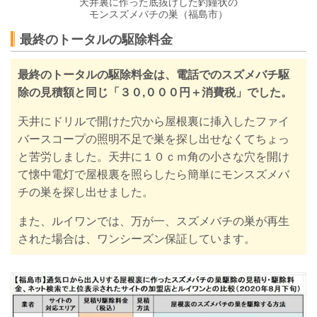
天井裏に作った底抜けした釣鐘状の
モンスズメバチの巣（福島市）
最終のトータルの駆除料金
最終のトータルの駆除料金は、
電話でのスズメバチ駆
除の見積額と同じ「３０,０００円＋消費税」
でした。
天井にドリルで開けた穴から屋根裏に挿入したファイ
バースコープの照明不足で巣を探し出せなくてちょっ
と苦労しました。天井に１０ｃｍ角の小さな穴を開け
て懐中電灯で屋根裏を照らしたら簡単にモンスズメバ
チの巣を探し出せました。
また、ルイワンでは、万が一、スズメバチの巣が再生
された場合は、ワンシーズン保証しています。