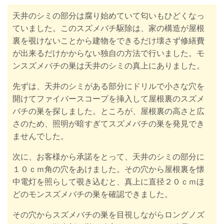
天井のシミの部分は腐り始めていて匂いもひどくなっ
ていました。このスズメバチ駆除は
、家の構造が屋根
裏を覗けないことから建物をできるだけ壊さず修繕費
が出来るだけかからない独自の方法で行いました。モ
ンスズメバチの巣は天井のシミの真上にありました。
先ずは、天井のシミがある部分にドリルで小さな穴を
開けてファイバースコープを挿入して屋根裏のスズメ
バチの巣を探しました。ところが、屋根裏の高さと広
さのため、照明が暗すぎてスズメバチの巣を発見でき
ませんでした。
次に、お客様から承諾をとって、天井のシミの部分に
１０ｃｍ角の穴をあけました。その穴から屋根裏を懐
中電灯を照らして覗き込むと、真上に直径２０ｃｍほ
どのモンスズメバチの巣を確認できました。
その穴からスズメバチの巣を目視しながらロングノズ