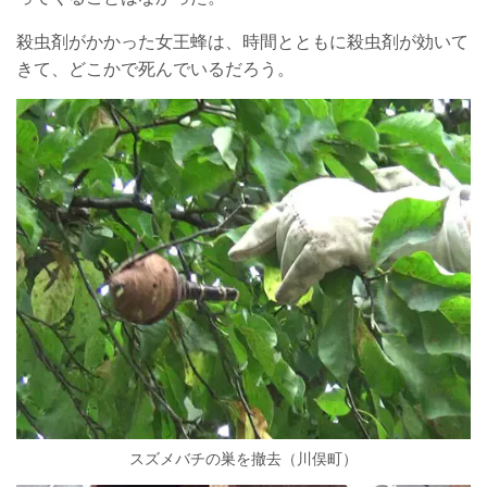
殺虫剤がかかった女王蜂は、時間とともに殺虫剤が効いて
きて、どこかで死んでいるだろう。
スズメバチの巣を撤去（川俣町）