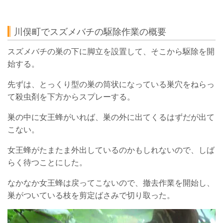
川俣町
でスズメバチの駆除作業の概要
スズメバチの巣の下に脚立を設置して、そこから駆除を開
始する。
先ずは、とっくり型の巣の筒状になっている巣穴をねらっ
て殺虫剤を下方からスプレーする。
巣の中に女王蜂がいれば、巣の外に出てくるはずだが出て
こない。
女王蜂がたまたま外出しているのかもしれないので、しば
らく待つことにした。
なかなか女王蜂は戻ってこないので、撤去作業を開始し、
巣がついている枝を剪定ばさみで切り取った。