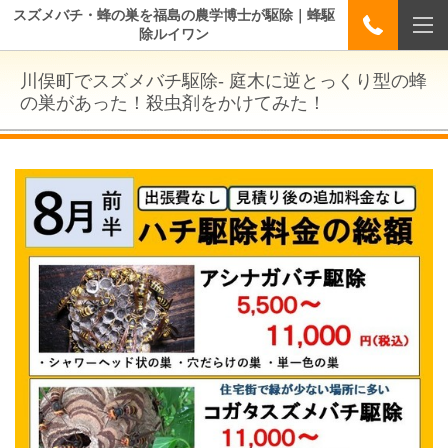
スズメバチ・蜂の巣を福島の農学博士が駆除｜蜂駆
除ルイワン
川俣町でスズメバチ駆除- 庭木に逆とっくり型の蜂
の巣があった！殺虫剤をかけてみた！