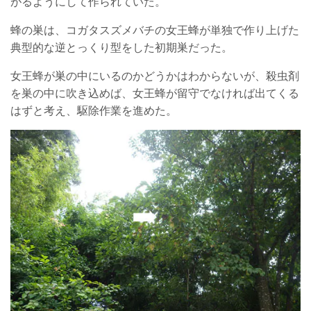
がるようにして作られていた。
蜂の巣は、コガタスズメバチの女王蜂が単独で作り上げた
典型的な逆とっくり型をした初期巣だった。
女王蜂が巣の中にいるのかどうかはわからないが、殺虫剤
を巣の中に吹き込めば、女王蜂が留守でなければ出てくる
はずと考え、駆除作業を進めた。