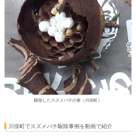
駆除したスズメバチの巣（川俣町）
川俣町
でスズメバチ駆除事例を動画で紹介