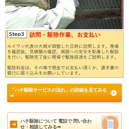
「ハチ駆除サービスの流れ」の詳細を見てみる
➡
ハチ駆除について 電話で 問い合わ
せ・相談してみる➡