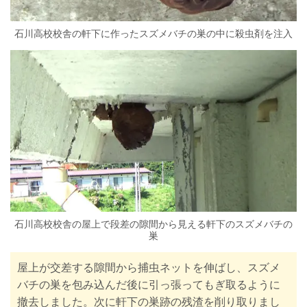
石川高校校舎の軒下に作ったスズメバチの巣の中に殺虫剤を注入
石川高校校舎の屋上で段差の隙間から見える軒下のスズメバチの
巣
屋上が交差する隙間から捕虫ネットを伸ばし、スズメ
バチの巣を包み込んだ後に引っ張ってもぎ取るように
撤去しました。次に軒下の巣跡の残渣を削り取りまし