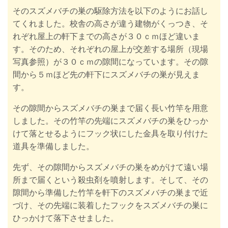
そのスズメバチの巣の駆除方法を以下のようにお話し
てくれました。校舎の高さが違う建物がくっつき、そ
れぞれ屋上の軒下までの高さが３０ｃｍほど違いま
す。そのため、それぞれの屋上が交差する場所（現場
写真参照）が３０ｃｍの隙間になっています。
その隙
間から５ｍほど先の軒下にスズメバチの巣が見えま
す。
その隙間からスズメバチの巣まで届く長い竹竿を用意
しました。その竹竿の先端にスズメバチの巣をひっか
けて落とせるようにフック状にした金具を取り付けた
道具を準備しました。
先ず、その隙間からスズメバチの巣をめがけて遠い場
所まで届くという殺虫剤を噴射します。
そして、その
隙間から準備した竹竿を
軒下のスズメバチの巣まで近
づけ、その先端に装着したフックをスズメバチの巣に
ひっかけて落下させました。