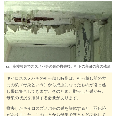
石川高校校舎でスズメバチの巣の撤去後、軒下の巣跡の巣の残渣
キイロスズメバチの引っ越し時期は、引っ越し前の大
元の巣（母巣という）から成虫になったものが引っ越
し巣に集合してきます。そのため、撤去した巣から、
母巣の状況を推測する必要があります。
撤去したキイロスズメバチの巣を解体すると、羽化跡
がありました。このことから母巣でほとんど羽化して