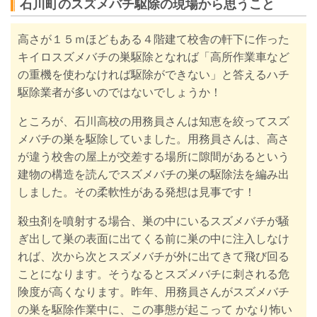
石川町のスズメバチ駆除の現場から思うこと
高さが１５ｍほどもある４階建て校舎の軒下に作った
キイロスズメバチの巣駆除となれば「高所作業車など
の重機を使わなければ駆除ができない」と答えるハチ
駆除業者が多いのではないでしょうか！
ところが、石川高校の用務員さんは知恵を絞ってスズ
メバチの巣を駆除していました。
用務員さんは、高さ
が違う校舎の屋上が交差する場所に隙間があるという
建物の構造を読んでスズメバチの巣の駆除法を編み出
しました。その柔軟性がある発想は見事です！
殺虫剤
を噴射する場合、巣の中にいるスズメバチが騒
ぎ出して巣の表面に出てくる前に巣の中に注入しなけ
れば、次から次とスズメバチが外に出てきて飛び回る
ことになります。そうなるとスズメバチに刺される危
険度が高くなります。昨年、用務員さんがスズメバチ
の巣を駆除作業中に、この事態が起こって かなり怖い