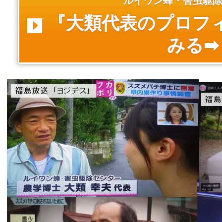
ルイワン蜂・害虫駆
『大類代表のプロフ
みる➡