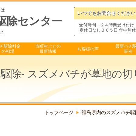
除は
いつでもお問合せください
駆除センター
受付時間：２４時間受け付け
定休日なし３６５日 年中無休
-2
チ駆除料金
市町村ごとの
最新ハチ
お客様の声
の相場
最新情報
事例
駆除- スズメバチが墓地の
トップページ
福島県内のスズメバチ駆