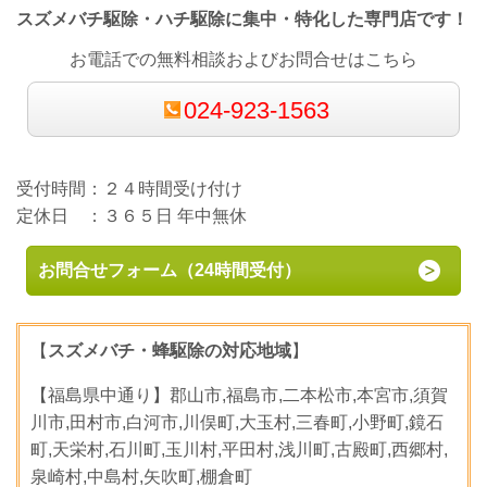
スズメバチ駆除・ハチ駆除に集中・特化した専門店です！
お電話での無料相談およびお問合せはこちら
024-923-1563
受付時間：２４時間受け付け
定休日 ：３６５日 年中無休
お問合せフォーム（24時間受付）
【
スズメバチ・蜂駆除の対応地域
】
【福島県中通り】郡山市,福島市,二本松市,本宮市,須賀
川市,田村市,白河市,川俣町,大玉村,三春町,小野町,鏡石
町,天栄村,石川町,玉川村,平田村,浅川町,古殿町,西郷村,
泉崎村,中島村,矢吹町,棚倉町