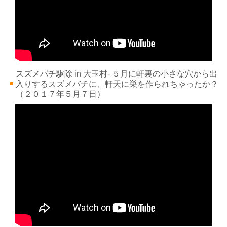
スズメバチ駆除 in 大玉村- ５月に軒裏の小さな穴から出
入りするスズメバチに、軒天に巣を作られちゃったか？
（２０１７年５
月７
日）