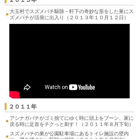
大玉村でスズメバチ駆除－軒下の奇妙な形をした巣にス
ズメバチが活発に出入り
（２０１３
年１０月１２
日）
２０１１年
アシナガバチがゴミ捨てにゆく時に頭上をブーン、家に
戻る時に足首をチクっと刺す！
（２０１１
年８
月下旬
）
スズメバチの巣が公園駐車場にあるトイレ施設の壁内