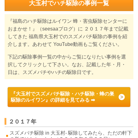
大玉村でハチ駆除の事例一覧
『福島のハチ駆除はルイワン 蜂・害虫駆除センターに
おまかせ！』（seesaaブログ）に
２０１７年まで
記載
してきた 福島県大玉村でのスズメバチ駆除の事例を紹
介します。
あわせて YouTube動画もご覧ください。
下記の駆除事例一覧の中からご覧になりたい事例を選
択してクリックして下さい。なお、記載した年・月・
日は、スズメバチやハチの駆除日です。
『大玉村
で
スズメバチ駆除・ハチ駆除・蜂の巣
駆除のルイワン』の詳細を見てみる ➡
２０１７年
スズメバチ駆除 in 大玉村- 駆除してみたら、ただの軒下