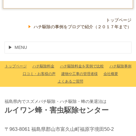
トップページ
ハチ駆除の事例をブログで紹介（２０１７年まで）
MENU
トップページ
ハチ駆除料金
ハチ駆除料金を実例で比較
ハチ駆除事例
口コミ・お客様の声
建物や工事の管理者様
会社概要
よくあるご質問
福島県内でスズメバチ駆除・ハチ駆除・蜂の巣退治は
ルイワン蜂・害虫駆除センター
〒963-8061 福島県郡山市富久山町福原字境田50-2