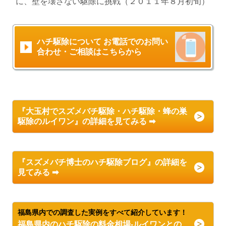
に、壁を壊さない駆除に挑戦
（２０１１
年８
月初旬
）
ハチ駆除について お電話でのお問い
合わせ・ご相談はこちらから
『大玉村
でスズメバチ駆除・ハチ駆除・蜂の巣
駆除のルイワン
』の詳細を見てみる ➡
『スズメバチ博士のハチ駆除ブログ』の詳細を
見てみる ➡
福島県内での調査した実例をすべて紹介しています！
福島県内のハチ駆除の料金相場-ルイワンとの